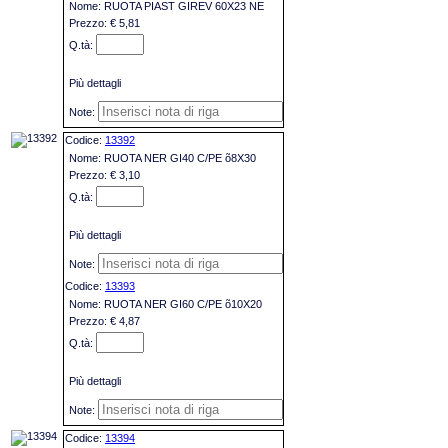
RUOTA PIAST GIREV 60X23 NE
€ 5,81
Più dettagli
13392
RUOTA NER GI40 C/PE õ8X30
€ 3,10
Più dettagli
13393
RUOTA NER GI60 C/PE õ10X20
€ 4,87
Più dettagli
13394