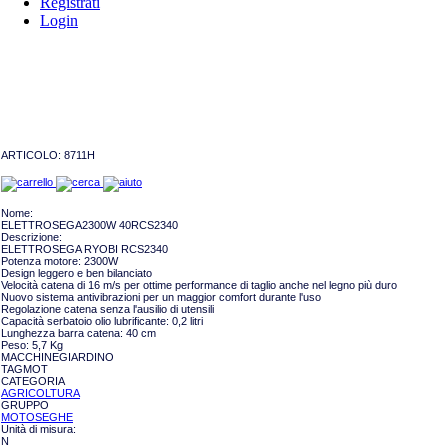
Registrati
Login
ARTICOLO:
8711H
Nome:
ELETTROSEGA2300W 40RCS2340
Descrizione:
ELETTROSEGA RYOBI RCS2340
Potenza motore: 2300W
Design leggero e ben bilanciato
Velocità catena di 16 m/s per ottime performance di taglio anche nel legno più duro
Nuovo sistema antivibrazioni per un maggior comfort durante l'uso
Regolazione catena senza l'ausilio di utensili
Capacità serbatoio olio lubrificante: 0,2 litri
Lunghezza barra catena: 40 cm
Peso: 5,7 Kg
MACCHINEGIARDINO
TAGMOT
CATEGORIA
AGRICOLTURA
GRUPPO
MOTOSEGHE
Unità di misura:
N