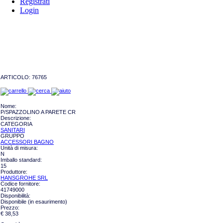
Registrati
Login
ARTICOLO:
76765
Nome:
P/SPAZZOLINO A PARETE CR
Descrizione:
CATEGORIA
SANITARI
GRUPPO
ACCESSORI BAGNO
Unità di misura:
N
Imballo standard:
15
Produttore:
HANSGROHE SRL
Codice fornitore:
41749000
Disponibilità:
Disponibile (in esaurimento)
Prezzo:
€ 38,53