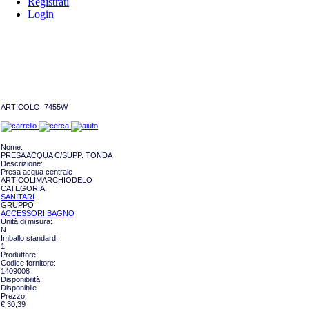
Registrati
Login
ARTICOLO:
7455W
Nome:
PRESA ACQUA C/SUPP. TONDA
Descrizione:
Presa acqua centrale
ARTICOLIMARCHIODELO
CATEGORIA
SANITARI
GRUPPO
ACCESSORI BAGNO
Unità di misura:
N
Imballo standard:
1
Produttore:
Codice fornitore:
1409008
Disponibilità:
Disponibile
Prezzo:
€ 30,39