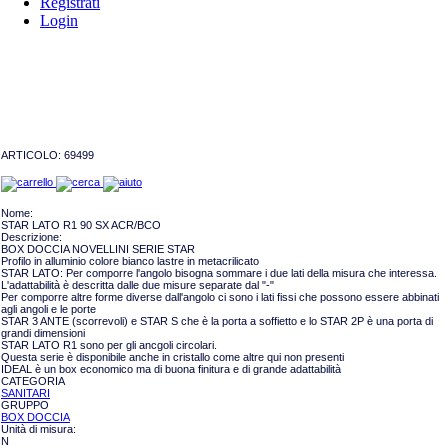
Registrati
Login
ARTICOLO:
69499
Nome:
STAR LATO R1 90 SX ACR/BCO
Descrizione:
BOX DOCCIA NOVELLINI SERIE STAR
Profilo in alluminio colore bianco lastre in metacrilicato
STAR LATO: Per comporre l'angolo bisogna sommare i due lati della misura che interessa.
L'adattabilità è descritta dalle due misure separate dal "-"
Per comporre altre forme diverse dall'angolo ci sono i lati fissi che possono essere abbinati
agli angoli e le porte
STAR 3 ANTE (scorrevoli) e STAR S che è la porta a soffietto e lo STAR 2P è una porta di
grandi dimensioni
STAR LATO R1 sono per gli ancgoli circolari.
Questa serie è disponibile anche in cristallo come altre qui non presenti
IDEAL è un box economico ma di buona finitura e di grande adattabilità
CATEGORIA
SANITARI
GRUPPO
BOX DOCCIA
Unità di misura:
N