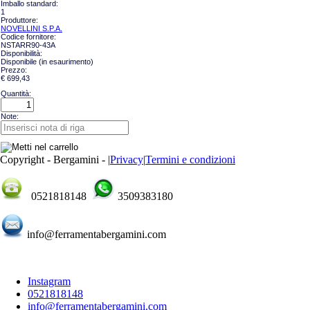
Imballo standard:
1
Produttore:
NOVELLINI S.P.A.
Codice fornitore:
NSTARR90-43A
Disponibilità:
Disponibile (in esaurimento)
Prezzo:
€ 699,43
Quantità:
Note:
Copyright - Bergamini -
|
Privacy
|
Termini e condizioni
0521818148
3509383180
info@ferramentabergamini.com
Instagram
0521818148
info@ferramentabergamini.com