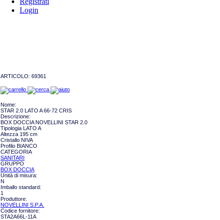
Registrati
Login
ARTICOLO:
69361
Nome:
STAR 2.0 LATO A 66-72 CRIS
Descrizione:
BOX DOCCIA NOVELLINI STAR 2.0
Tipologia LATO A
Altezza 195 cm
Cristallo NIVA
Profilo BIANCO
CATEGORIA
SANITARI
GRUPPO
BOX DOCCIA
Unità di misura:
N
Imballo standard:
1
Produttore:
NOVELLINI S.P.A.
Codice fornitore:
STA2A66L-11A