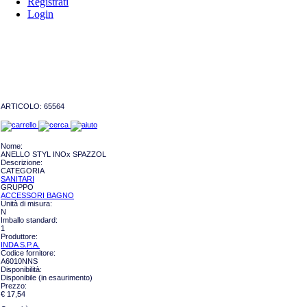
Registrati
Login
ARTICOLO:
65564
Nome:
ANELLO STYL INOx SPAZZOL
Descrizione:
CATEGORIA
SANITARI
GRUPPO
ACCESSORI BAGNO
Unità di misura:
N
Imballo standard:
1
Produttore:
INDA S.P.A.
Codice fornitore:
A6010NNS
Disponibilità:
Disponibile (in esaurimento)
Prezzo:
€ 17,54