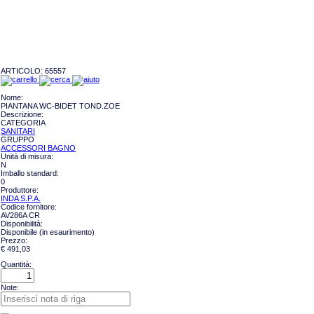
ARTICOLO:
65557
Nome:
PIANTANA WC-BIDET TOND.ZOE
Descrizione:
CATEGORIA
SANITARI
GRUPPO
ACCESSORI BAGNO
Unità di misura:
N
Imballo standard:
0
Produttore:
INDA S.P.A.
Codice fornitore:
AV286A CR
Disponibilità:
Disponibile (in esaurimento)
Prezzo:
€ 491,03
Quantità:
Note: