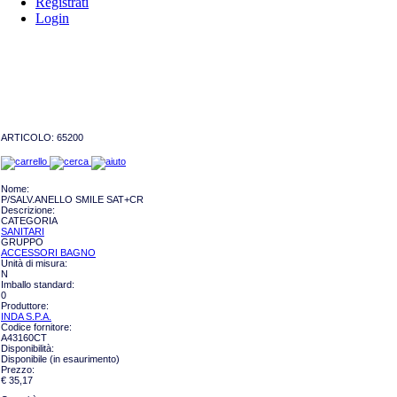
Registrati
Login
ARTICOLO:
65200
Nome:
P/SALV.ANELLO SMILE SAT+CR
Descrizione:
CATEGORIA
SANITARI
GRUPPO
ACCESSORI BAGNO
Unità di misura:
N
Imballo standard:
0
Produttore:
INDA S.P.A.
Codice fornitore:
A43160CT
Disponibilità:
Disponibile (in esaurimento)
Prezzo:
€ 35,17