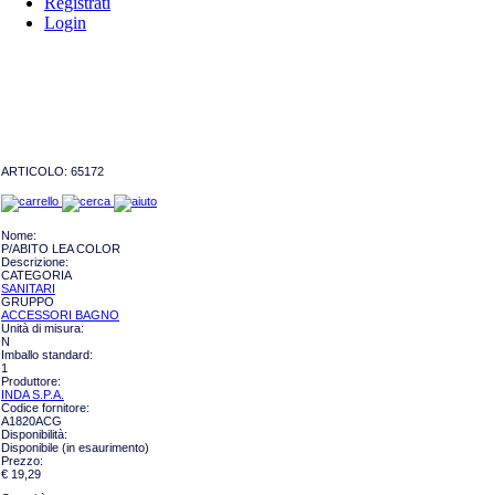
Registrati
Login
ARTICOLO:
65172
Nome:
P/ABITO LEA COLOR
Descrizione:
CATEGORIA
SANITARI
GRUPPO
ACCESSORI BAGNO
Unità di misura:
N
Imballo standard:
1
Produttore:
INDA S.P.A.
Codice fornitore:
A1820ACG
Disponibilità:
Disponibile (in esaurimento)
Prezzo:
€ 19,29