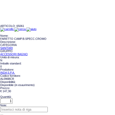
ARTICOLO:
65061
Nome:
FARETTO CAMP.B.SPECC.CROMO
Descrizione:
CATEGORIA
SANITARI
GRUPPO
ACCESSORI BAGNO
Unità di misura:
N
Imballo standard:
0
Produttore:
INDA S.P.A.
Codice fornitore:
AL096BCR
Disponibilità:
Disponibile (in esaurimento)
Prezzo:
€ 147,30
Quantità:
Note: