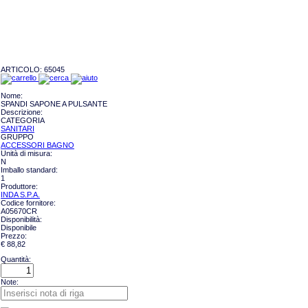
ARTICOLO:
65045
Nome:
SPANDI SAPONE A PULSANTE
Descrizione:
CATEGORIA
SANITARI
GRUPPO
ACCESSORI BAGNO
Unità di misura:
N
Imballo standard:
1
Produttore:
INDA S.P.A.
Codice fornitore:
A05670CR
Disponibilità:
Disponibile
Prezzo:
€ 88,82
Quantità:
Note: