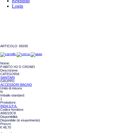
Registrati
Login
ARTICOLO:
65030
Nome:
P.ABITO H2 O CROMO
Descrizione:
CATEGORIA
SANITARI
GRUPPO
ACCESSORI BAGNO
Unità di misura:
N
Imballo standard:
1
Produttore:
INDA S.P.A.
Codice fornitore:
A58210CR
Disponibilità:
Disponibile (in esaurimento)
Prezzo:
€ 48,70