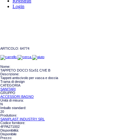
Registrati
Login
ARTICOLO:
64774
Nome:
TAPPETO DOCCI 51x51 C/VE B
Descrizione:
Tappeti antiscivolo per vasca e doccia
Trama di design
CATEGORIA
SANITARI
GRUPPO
ACCESSORI BAGNO
Unità di misura:
N
Imballo standard:
20
Produttore:
SANIPLAST INDUSTRY SRL
Codice fornitore:
4FPA271002
Disponibilità:
Disponibile
Prezzo: