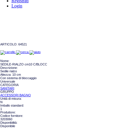
Registrati
Login
ARTICOLO:
64521
Nome:
SEDILE-RIALZO cm10 C/BLOCC
Descrizione:
Sedile rialzo
Altezza: 10 cm
Con sistema di bloccaggio
Universale
CATEGORIA
SANITARI
GRUPPO
ACCESSORI BAGNO
Unità di misura:
N
Imballo standard:
1
Produttore:
Codice fornitore:
3203060
Disponibilità:
Disponibile