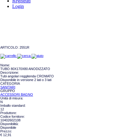
Registrati
Login
ARTICOLO:
2551R
Nome:
TUBO 80X170X80 ANODIZZATO
Descrizione:
Tubi angolari reggitenda CROMATO
Disponibile in versione 2 lati o 3 lati
CATEGORIA
SANITARI
GRUPPO
ACCESSORI BAGNO
Unità di misura:
N
Imballo standard:
12
Produttore:
Codice fornitore:
10402602108
Disponibilità:
Disponibile
Prezzo:
€ 12,91